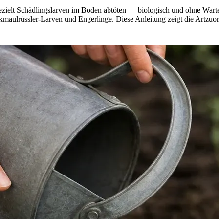
elt Schädlingslarven im Boden abtöten — biologisch und ohne Wartezei
rüssler-Larven und Engerlinge. Diese Anleitung zeigt die Artzuordn