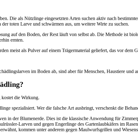
. Die als Nützlinge eingesetzten Arten suchen aktiv nach bestimmten 
n der toten Larve und schwärmen aus, um weitere Wirte zu suchen.
ung auf den Boden, der Rest läuft von selbst ab. Die Methode ist bio
rhin ernten.
den meist als Pulver auf einem Trägermaterial geliefert, das vor dem G
Schädlingslarven im Boden ab, sind aber für Menschen, Haustiere und 
ädling?
 kostet die Wirkung.
linge spezialisiert. Wer die falsche Art ausbringt, verschenkt die Beh
en in der Blumenerde. Dies ist die klassische Anwendung für Zimmer
lrüssler-Larven und gegen Engerlinge des Gartenlaubkäfers im Rasen
t erwähnt, kommen unter anderem gegen Maulwurfsgrillen und Wiesens