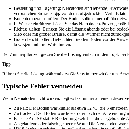
Bestellung und Lagerung: Nematoden sind lebende Frischware. 
verbrauchen Sie sie zügig vor dem aufgedruckten Verfallsdatu
Bodentemperatur prüfen: Der Boden sollte dauerhaft über etwa 
In Wasser einrühren: Lösen Sie das Nematoden-Pulver gemäß P
Richtig gießen: Bringen Sie die Lösung abends oder bei bede
Sieb oder mit grober Brause, damit die Würmer nicht zurückge
Boden feucht halten: Befeuchten Sie den Boden vor der Anwe
bewegen und ihre Wirte finden.
Bei Zimmerpflanzen gießen Sie die Lösung einfach in den Topf; bei 
Tipp
Rühren Sie die Lösung während des Gießens immer wieder um. Setzen
Typische Fehler vermeiden
Wenn Nematoden nicht wirken, liegt es fast immer an einem dieser v
Zu kalt: Der Boden war kühler als etwa 12 °C, die Nematoden b
Zu trocken: Der Boden wurde vor oder nach der Anwendung nic
Falsche Art: SF statt HB oder umgekehrt — die ausgebrachte Ar
Abgelaufene oder falsch gelagerte Ware: Die Nematoden waren 
UV-Schaden: Ausbringen in praller Sonne hat die empfindlich