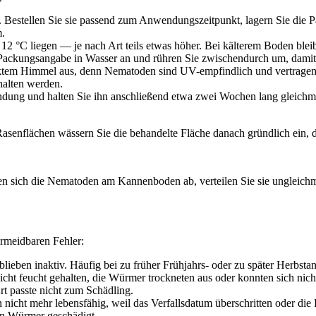
Bestellen Sie sie passend zum Anwendungszeitpunkt, lagern Sie die Pa
m.
12 °C liegen — je nach Art teils etwas höher. Bei kälterem Boden ble
ackungsangabe in Wasser an und rühren Sie zwischendurch um, damit 
cktem Himmel aus, denn Nematoden sind UV-empfindlich und vertragen 
halten werden.
ndung und halten Sie ihn anschließend etwa zwei Wochen lang gleichm
Rasenflächen wässern Sie die behandelte Fläche danach gründlich ein,
 sich die Nematoden am Kannenboden ab, verteilen Sie sie ungleichmä
ermeidbaren Fehler:
lieben inaktiv. Häufig bei zu früher Frühjahrs- oder zu später Herbst
ht feucht gehalten, die Würmer trockneten aus oder konnten sich nic
t passte nicht zum Schädling.
nicht mehr lebensfähig, weil das Verfallsdatum überschritten oder di
en Würmer geschädigt.