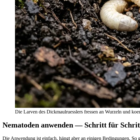
Die Larven des Dickmaulruesslers fressen an Wurzeln und ko
Nematoden anwenden — Schritt für Schrit
Die Anwendung ist einfach, hängt aber an einigen Bedingungen. So g