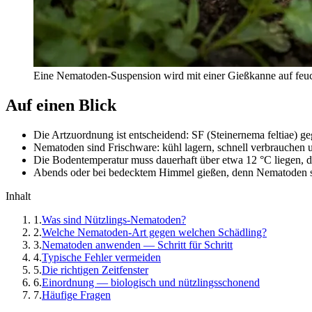
Eine Nematoden-Suspension wird mit einer Gießkanne auf feu
Auf einen Blick
Die Artzuordnung ist entscheidend: SF (Steinernema feltiae) 
Nematoden sind Frischware: kühl lagern, schnell verbrauchen 
Die Bodentemperatur muss dauerhaft über etwa 12 °C liegen,
Abends oder bei bedecktem Himmel gießen, denn Nematoden 
Inhalt
1
.
Was sind Nützlings-Nematoden?
2
.
Welche Nematoden-Art gegen welchen Schädling?
3
.
Nematoden anwenden — Schritt für Schritt
4
.
Typische Fehler vermeiden
5
.
Die richtigen Zeitfenster
6
.
Einordnung — biologisch und nützlingsschonend
7
.
Häufige Fragen