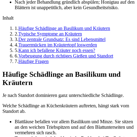
Nach jeder Behandlung gründlich abspülen; Honigtau auf den
Blättern ist unappetitlich, aber kein Gesundheitsrisiko.
Inhalt
1
.
Häufige Schädlinge an Basilikum und Kräutern
2
.
Typische Symptome an Kräutern
3
.
Der zentrale Grundsatz: Es sind Lebensmittel
4
.
Trauermücken im Kräutertopf loswerden
5
.
Kann ich befallene Kräuter noch essen?
6
.
Vorbeugung durch richtiges Gießen und Standort
7
.
Häufige Fragen
Häufige Schädlinge an Basilikum und
Kräutern
Je nach Standort dominieren ganz unterschiedliche Schädlinge.
Welche Schädlinge an Küchenkräutern auftreten, hängt stark vom
Standort ab.
Blattläuse befallen vor allem Basilikum und Minze. Sie sitzen
an den weichen Triebspitzen und auf den Blattunterseiten und
vermehren sich rasch.