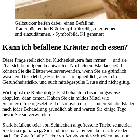
Gelbsticker helfen dabei, einen Befall mit
Trauermücken im Kräutertopf frühzeitig zu erkennen
und einzudämmen.
· Symbolbild, KI-generiert
Kann ich befallene Kräuter noch essen?
Diese Frage stellt sich bei Küchenkräutern fast immer — und sie
lässt sich beruhigend beantworten. Nach einem Blattlausbefall
können Sie die Blätter weiterverwenden, wenn Sie sie gründlich
waschen. Der klebrige Honigtau ist unappetitlich, aber kein
Gesundheitsrisiko, und auch mitabgespülte Läuse sind nicht giftig.
Wichtig ist die Reihenfolge: Erst behandeln beziehungsweise
abspülen, dann ernten. Haben Sie ein mildes Mittel wie
Schmierseife eingesetzt, gilt das umso mehr — spülen Sie die Blätter
nach jeder Behandlung gründlich ab und warten Sie einige Tage,
bevor Sie sie verwenden.
Stark befallene oder von Schnecken angefressene Triebe schneiden
Sie besser ganz weg. Sie sind unschön, treiben aber rasch wieder
nach. Im Zweifel gilt: Lieber großzügig zurückschneiden und nur