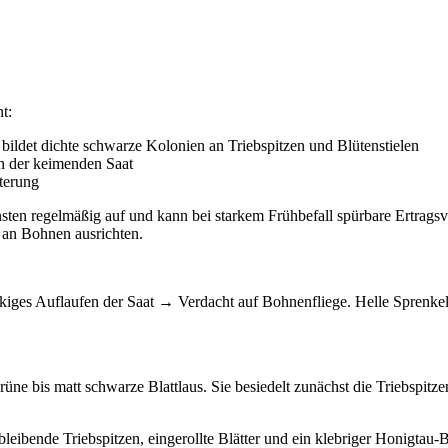
t:
bildet dichte schwarze Kolonien an Triebspitzen und Blütenstielen
an der keimenden Saat
terung
ten regelmäßig auf und kann bei starkem Frühbefall spürbare Ertragsv
 an Bohnen ausrichten.
iges Auflaufen der Saat → Verdacht auf Bohnenfliege. Helle Sprenke
rüne bis matt schwarze Blattlaus. Sie besiedelt zunächst die Triebspitze
eibende Triebspitzen, eingerollte Blätter und ein klebriger Honigtau-