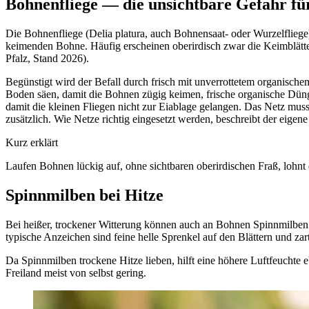
Bohnenfliege — die unsichtbare Gefahr für
Die Bohnenfliege (Delia platura, auch Bohnensaat- oder Wurzelfliege) 
keimenden Bohne. Häufig erscheinen oberirdisch zwar die Keimblätter,
Pfalz, Stand 2026).
Begünstigt wird der Befall durch frisch mit unverrottetem organisch
Boden säen, damit die Bohnen zügig keimen, frische organische Dün
damit die kleinen Fliegen nicht zur Eiablage gelangen. Das Netz mus
zusätzlich. Wie Netze richtig eingesetzt werden, beschreibt der eigen
Kurz erklärt
Laufen Bohnen lückig auf, ohne sichtbaren oberirdischen Fraß, lohnt 
Spinnmilben bei Hitze
Bei heißer, trockener Witterung können auch an Bohnen Spinnmilben a
typische Anzeichen sind feine helle Sprenkel auf den Blättern und zar
Da Spinnmilben trockene Hitze lieben, hilft eine höhere Luftfeuchte 
Freiland meist von selbst gering.