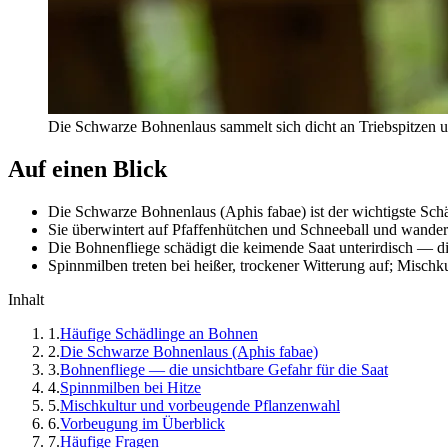
Die Schwarze Bohnenlaus sammelt sich dicht an Triebspitzen u
Auf einen Blick
Die Schwarze Bohnenlaus (Aphis fabae) ist der wichtigste Sch
Sie überwintert auf Pfaffenhütchen und Schneeball und wandert
Die Bohnenfliege schädigt die keimende Saat unterirdisch — die
Spinnmilben treten bei heißer, trockener Witterung auf; Mischk
Inhalt
1
.
Häufige Schädlinge an Bohnen
2
.
Die Schwarze Bohnenlaus (Aphis fabae)
3
.
Bohnenfliege — die unsichtbare Gefahr für die Saat
4
.
Spinnmilben bei Hitze
5
.
Mischkultur und vorbeugende Pflanzenwahl
6
.
Vorbeugung im Überblick
7
.
Häufige Fragen