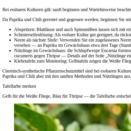
Bei essbaren Kulturen gilt: sanft beginnen und Wartehinweise beacht
Da Paprika und Chili geerntet und gegessen werden, beginnen Sie m
Abspritzen: Blattläuse und auch Spinnmilben lassen sich mit ei
Schmierseifenlösung: Als essbare Kultur gut geeignet, da rüc
Neem als nächste Stufe: Verwenden Sie ein zugelassenes Neem-P
versehen — an Paprika im Gewächshaus etwa drei Tage (Stand: 
Nützlinge im Gewächshaus: die Schlupfwespe Encarsia formosa
cucumeris gegen Thripse — Details auf der Seite „Nützlinge ei
Klebetafeln zum Monitoring: Gelbtafeln zeigen die Weiße Fliege
Chemisch-synthetische Pflanzenschutzmittel sind bei essbaren Kultur
Paprika und Chili aber mit den sanften Methoden und Nützlingen aus
Tafelfarbe merken
Gelb für die Weiße Fliege, Blau für Thripse — die Tafelfarbe entsche