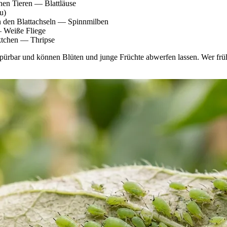
inen Tieren — Blattläuse
u)
 an den Blattachseln — Spinnmilben
— Weiße Fliege
ktchen — Thripse
bar und können Blüten und junge Früchte abwerfen lassen. Wer früh hi