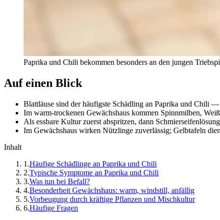
Paprika und Chili bekommen besonders an den jungen Triebspit
Auf einen Blick
Blattläuse sind der häufigste Schädling an Paprika und Chili —
Im warm-trockenen Gewächshaus kommen Spinnmilben, Weiße 
Als essbare Kultur zuerst abspritzen, dann Schmierseifenlösu
Im Gewächshaus wirken Nützlinge zuverlässig; Gelbtafeln dien
Inhalt
1
.
Häufige Schädlinge an Paprika und Chili
2
.
Typische Symptome an Paprika und Chili
3
.
Was tun bei Befall?
4
.
Besonderheit Gewächshaus: warm, windstill, anfällig
5
.
Vorbeugung durch kräftige Pflanzen und Mischkultur
6
.
Häufige Fragen