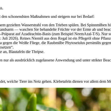
en.
it den schonendsten Maßnahmen und steigern nur bei Bedarf:
nem gezielten Wasserstrahl von den Trieben spülen. Bei Spinnmilben hi
kstandsarm — waschen Sie behandelte Früchte vor der Ernte ab und bea
räparat auf Azadirachtin-Basis (zum Beispiel NeemAzal-T/S). Nur solc
Juli 2026). Reines Niemöl aus dem Regal ist ein Pflegeöl ohne Pflanze
 gegen die Weiße Fliege, die Raubmilbe Phytoseiulus persimilis geg
nsetzen“.
 an, Blautafeln die Thripse.
en nur als ausdrücklich zugelassene Anwendung und unter strikter Beac
.
idet, welche Tiere ins Netz gehen. Klebetafeln dienen vor allem dem M