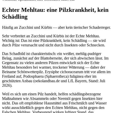
Echter Mehltau: eine Pilzkrankheit, kein
Schädling
Häufig an Zucchini und Kürbis — aber kein tierischer Schaderreger.
Sehr verbreitet an Zucchini und Kürbis ist der Echte Mehltau.
Wichtig ist: Das ist eine Pilzkrankheit, kein Schädling — sie wird
durch Pilze verursacht und nicht durch Insekten oder Schnecken.
Das Schadbild ist charakteristisch: ein weißer, mehlig-pudriger
Belag, zunächst auf der Blattoberseite, der sich abwischen lässt. Im
Gegensatz zu vielen anderen Pilzen entwickelt sich der Echte
Mehltau besonders bei warmer, trockener Witterung — daher der
Beiname Schönwetterpilz. Erysiphe cichoracearum tritt vor allem im
Freiland auf, Podosphaera (Sphaerotheca) fuliginea eher im
geschützten Anbau (oekolandbau.de und LfL Bayern, Stand: Juli
2026).
Weil es sich um einen Pilz handelt, helfen schädlingsbezogene
Maßnahmen wie Absammeln oder Neemöl gegen Insekten hier
nicht. Das oft empfohlene Hausmittel aus Frischmilch und Wasser
wirkt ausschließlich gegen den Echten Mehltau, nicht gegen den
Falschen Mehltau. Vorbeugend wirken luftiger Stand, das