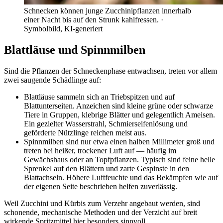
Schnecken können junge Zucchinipflanzen innerhalb
einer Nacht bis auf den Strunk kahlfressen.
·
Symbolbild, KI-generiert
Blattläuse und Spinnmilben
Sind die Pflanzen der Schneckenphase entwachsen, treten vor allem
zwei saugende Schädlinge auf:
Blattläuse sammeln sich an Triebspitzen und auf
Blattunterseiten. Anzeichen sind kleine grüne oder schwarze
Tiere in Gruppen, klebrige Blätter und gelegentlich Ameisen.
Ein gezielter Wasserstrahl, Schmierseifenlösung und
geförderte Nützlinge reichen meist aus.
Spinnmilben sind nur etwa einen halben Millimeter groß und
treten bei heißer, trockener Luft auf — häufig im
Gewächshaus oder an Topfpflanzen. Typisch sind feine helle
Sprenkel auf den Blättern und zarte Gespinste in den
Blattachseln. Höhere Luftfeuchte und das Bekämpfen wie auf
der eigenen Seite beschrieben helfen zuverlässig.
Weil Zucchini und Kürbis zum Verzehr angebaut werden, sind
schonende, mechanische Methoden und der Verzicht auf breit
wirkende Spritzmittel hier besonders sinnvoll.