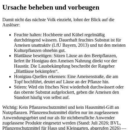
Ursache beheben und vorbeugen
Damit nicht das nächste Volk einzieht, lohnt der Blick auf die
Auslöser:
Feuchte halten: Hochbeete und Kübel regelmäßig
durchdringend wässern. Dauerhaft feuchtes Substrat ist für
Ameisen unattraktiv (LfU Bayern, 2013) und tut den meisten
Kulturpflanzen ohnehin gut.
Blattläuse beseitigen: Sitzen Läuse an den Beetpflanzen,
liefert ihr Honigtau den Ameisen Nahrung direkt vor der
Haustür. Die Lausbekämpfung beschreibt der Ratgeber
„Blattläuse bekämpfen“.
Honigtau-Quellen erkennen: Eine Ameisenstraße, die am
Topf hochführt, deutet auf Läuse an der Pflanze hin.
Stören: Wird ein frisches Nest wiederholt durchwässert oder
das oberste Substrat aufgelockert, geben die Ameisen den
Standort häufig von selbst auf.
Wichtig: Kein Pflanzenschutzmittel und kein Hausmittel-Gift an
Nutzpflanzen. Pflanzenschutzmittel dürfen nur im zugelassenen
Anwendungsgebiet und nur als für nichtberufliche Anwender
zugelassene Produkte eingesetzt werden (Stand: Juli 2026; BVL,
Pflanzenschutzmittel für Haus und Kleingarten, abgerufen 2026) —