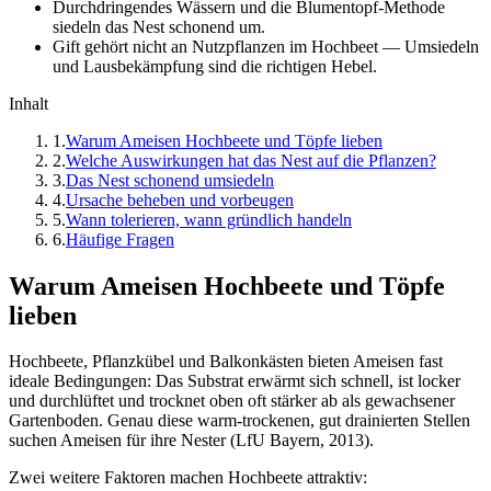
Durchdringendes Wässern und die Blumentopf-Methode
siedeln das Nest schonend um.
Gift gehört nicht an Nutzpflanzen im Hochbeet — Umsiedeln
und Lausbekämpfung sind die richtigen Hebel.
Inhalt
1
.
Warum Ameisen Hochbeete und Töpfe lieben
2
.
Welche Auswirkungen hat das Nest auf die Pflanzen?
3
.
Das Nest schonend umsiedeln
4
.
Ursache beheben und vorbeugen
5
.
Wann tolerieren, wann gründlich handeln
6
.
Häufige Fragen
Warum Ameisen Hochbeete und Töpfe
lieben
Hochbeete, Pflanzkübel und Balkonkästen bieten Ameisen fast
ideale Bedingungen: Das Substrat erwärmt sich schnell, ist locker
und durchlüftet und trocknet oben oft stärker ab als gewachsener
Gartenboden. Genau diese warm-trockenen, gut drainierten Stellen
suchen Ameisen für ihre Nester (LfU Bayern, 2013).
Zwei weitere Faktoren machen Hochbeete attraktiv: