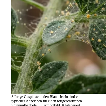
Silbrige Gespinste in den Blattachseln sind ein
typisches Anzeichen für einen fortgeschrittenen
Spinnmilbenbefall.
· Symbolbild, KI-generiert