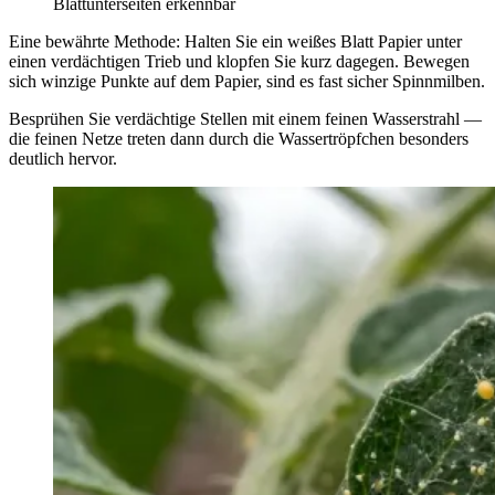
Blattunterseiten erkennbar
Eine bewährte Methode: Halten Sie ein weißes Blatt Papier unter
einen verdächtigen Trieb und klopfen Sie kurz dagegen. Bewegen
sich winzige Punkte auf dem Papier, sind es fast sicher Spinnmilben.
Besprühen Sie verdächtige Stellen mit einem feinen Wasserstrahl —
die feinen Netze treten dann durch die Wassertröpfchen besonders
deutlich hervor.