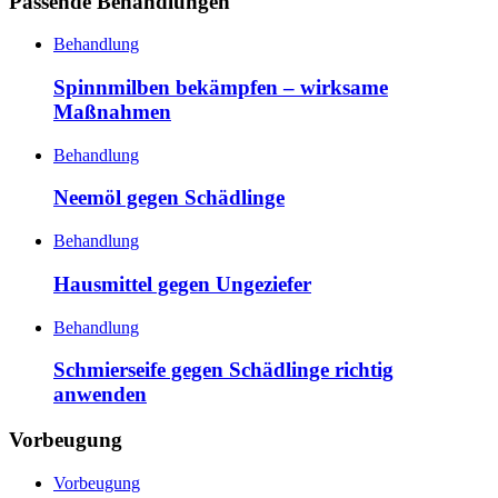
Passende Behandlungen
Behandlung
Spinnmilben bekämpfen – wirksame
Maßnahmen
Behandlung
Neemöl gegen Schädlinge
Behandlung
Hausmittel gegen Ungeziefer
Behandlung
Schmierseife gegen Schädlinge richtig
anwenden
Vorbeugung
Vorbeugung