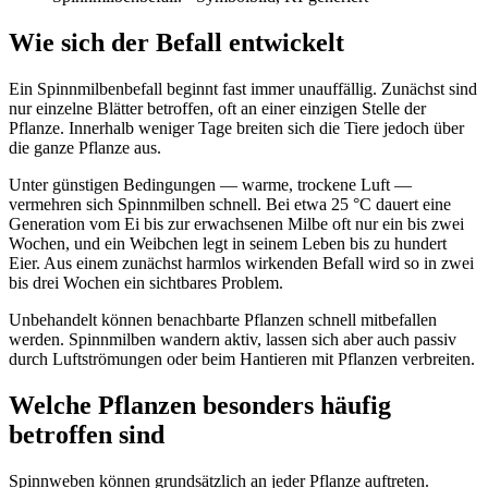
Wie sich der Befall entwickelt
Ein Spinnmilbenbefall beginnt fast immer unauffällig. Zunächst sind
nur einzelne Blätter betroffen, oft an einer einzigen Stelle der
Pflanze. Innerhalb weniger Tage breiten sich die Tiere jedoch über
die ganze Pflanze aus.
Unter günstigen Bedingungen — warme, trockene Luft —
vermehren sich Spinnmilben schnell. Bei etwa 25 °C dauert eine
Generation vom Ei bis zur erwachsenen Milbe oft nur ein bis zwei
Wochen, und ein Weibchen legt in seinem Leben bis zu hundert
Eier. Aus einem zunächst harmlos wirkenden Befall wird so in zwei
bis drei Wochen ein sichtbares Problem.
Unbehandelt können benachbarte Pflanzen schnell mitbefallen
werden. Spinnmilben wandern aktiv, lassen sich aber auch passiv
durch Luftströmungen oder beim Hantieren mit Pflanzen verbreiten.
Welche Pflanzen besonders häufig
betroffen sind
Spinnweben können grundsätzlich an jeder Pflanze auftreten.