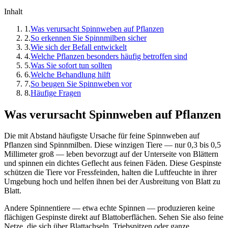
Inhalt
1
.
Was verursacht Spinnweben auf Pflanzen
2
.
So erkennen Sie Spinnmilben sicher
3
.
Wie sich der Befall entwickelt
4
.
Welche Pflanzen besonders häufig betroffen sind
5
.
Was Sie sofort tun sollten
6
.
Welche Behandlung hilft
7
.
So beugen Sie Spinnweben vor
8
.
Häufige Fragen
Was verursacht Spinnweben auf Pflanzen
Die mit Abstand häufigste Ursache für feine Spinnweben auf
Pflanzen sind Spinnmilben. Diese winzigen Tiere — nur 0,3 bis 0,5
Millimeter groß — leben bevorzugt auf der Unterseite von Blättern
und spinnen ein dichtes Geflecht aus feinen Fäden. Diese Gespinste
schützen die Tiere vor Fressfeinden, halten die Luftfeuchte in ihrer
Umgebung hoch und helfen ihnen bei der Ausbreitung von Blatt zu
Blatt.
Andere Spinnentiere — etwa echte Spinnen — produzieren keine
flächigen Gespinste direkt auf Blattoberflächen. Sehen Sie also feine
Netze, die sich über Blattachseln, Triebspitzen oder ganze