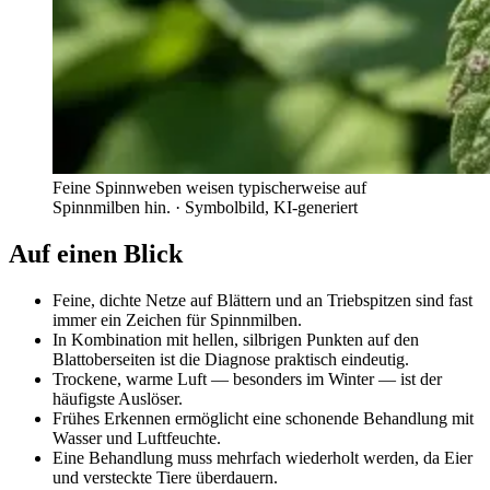
Feine Spinnweben weisen typischerweise auf
Spinnmilben hin.
· Symbolbild, KI-generiert
Auf einen Blick
Feine, dichte Netze auf Blättern und an Triebspitzen sind fast
immer ein Zeichen für Spinnmilben.
In Kombination mit hellen, silbrigen Punkten auf den
Blattoberseiten ist die Diagnose praktisch eindeutig.
Trockene, warme Luft — besonders im Winter — ist der
häufigste Auslöser.
Frühes Erkennen ermöglicht eine schonende Behandlung mit
Wasser und Luftfeuchte.
Eine Behandlung muss mehrfach wiederholt werden, da Eier
und versteckte Tiere überdauern.