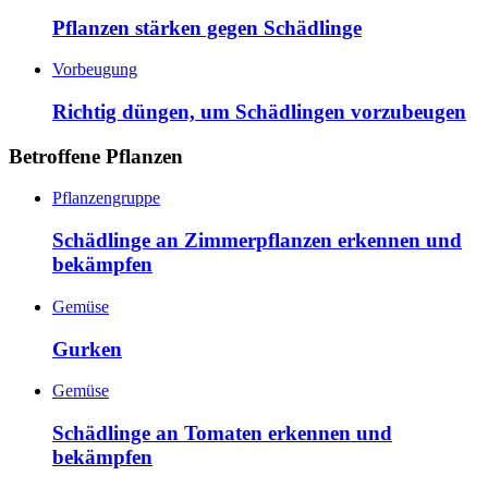
Pflanzen stärken gegen Schädlinge
Vorbeugung
Richtig düngen, um Schädlingen vorzubeugen
Betroffene Pflanzen
Pflanzengruppe
Schädlinge an Zimmerpflanzen erkennen und
bekämpfen
Gemüse
Gurken
Gemüse
Schädlinge an Tomaten erkennen und
bekämpfen