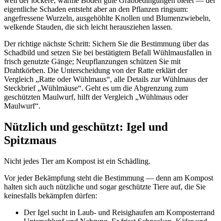
weil der lockere, warme Boden gute Grabbedingungen bietet — der
eigentliche Schaden entsteht aber an den Pflanzen ringsum:
angefressene Wurzeln, ausgehöhlte Knollen und Blumenzwiebeln,
welkende Stauden, die sich leicht herausziehen lassen.
Der richtige nächste Schritt: Sichern Sie die Bestimmung über das
Schadbild und setzen Sie bei bestätigtem Befall Wühlmausfallen in
frisch genutzte Gänge; Neupflanzungen schützen Sie mit
Drahtkörben. Die Unterscheidung von der Ratte erklärt der
Vergleich „Ratte oder Wühlmaus“, alle Details zur Wühlmaus der
Steckbrief „Wühlmäuse“. Geht es um die Abgrenzung zum
geschützten Maulwurf, hilft der Vergleich „Wühlmaus oder
Maulwurf“.
Nützlich und geschützt: Igel und
Spitzmaus
Nicht jedes Tier am Kompost ist ein Schädling.
Vor jeder Bekämpfung steht die Bestimmung — denn am Kompost
halten sich auch nützliche und sogar geschützte Tiere auf, die Sie
keinesfalls bekämpfen dürfen:
Der Igel sucht in Laub- und Reisighaufen am Komposterrand