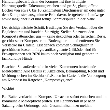
Handlungsbedarf, denn der Kompost ist ihre häufigste
Nahrungsquelle. Erkennungszeichen sind große, glatte, offene
Löcher von etwa 6 bis 10 Zentimetern Durchmesser am oder unter
dem Komposter, ausgeräumte Erde davor, festgetretene Laufwege
sowie länglicher Kot und fettige Schmierspuren in der Nähe.
Der richtige nächste Schritt: Bestätigen Sie den Verdacht über die
Begleitspuren und handeln Sie zügig. Stellen Sie zuerst den
Kompost rattensicher um — keine gekochten oder tierischen Reste,
geschlossener Komposter mit Bodengitter — und entfernen Sie
Verstecke im Umfeld. Erst danach kommen Schlagfallen in
geschützten Boxen infrage; antikoagulante Giftköder sind für
Privatpersonen seit 2026 kaum noch verfügbar und gehören in
fachkundige Hände.
Beachten Sie außerdem die in vielen Kommunen bestehende
Meldepflicht. Alle Details zu Anzeichen, Bekämpfung, Recht und
Meldung stehen im Steckbrief „Ratten im Garten“, die Vorbeugung
am Kompost im Ratgeber „Komposthygiene“.
Wichtig
Bei Rattenverdacht am Kompost: Ursachen sofort entziehen und die
kommunale Meldepflicht prüfen. Ein Rattenbefall ist je nach
Satzung beim Ordnungs- oder Gesundheitsamt zu melden.