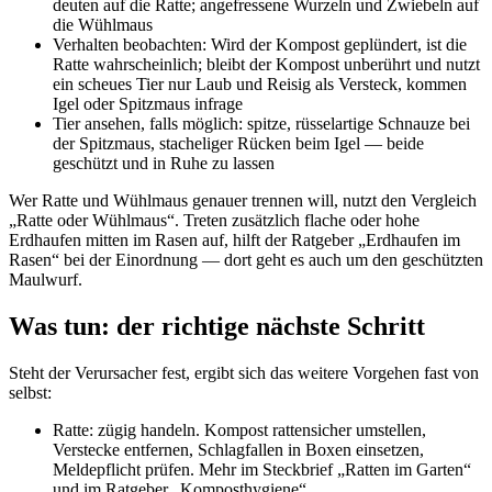
deuten auf die Ratte; angefressene Wurzeln und Zwiebeln auf
die Wühlmaus
Verhalten beobachten: Wird der Kompost geplündert, ist die
Ratte wahrscheinlich; bleibt der Kompost unberührt und nutzt
ein scheues Tier nur Laub und Reisig als Versteck, kommen
Igel oder Spitzmaus infrage
Tier ansehen, falls möglich: spitze, rüsselartige Schnauze bei
der Spitzmaus, stacheliger Rücken beim Igel — beide
geschützt und in Ruhe zu lassen
Wer Ratte und Wühlmaus genauer trennen will, nutzt den Vergleich
„Ratte oder Wühlmaus“. Treten zusätzlich flache oder hohe
Erdhaufen mitten im Rasen auf, hilft der Ratgeber „Erdhaufen im
Rasen“ bei der Einordnung — dort geht es auch um den geschützten
Maulwurf.
Was tun: der richtige nächste Schritt
Steht der Verursacher fest, ergibt sich das weitere Vorgehen fast von
selbst:
Ratte: zügig handeln. Kompost rattensicher umstellen,
Verstecke entfernen, Schlagfallen in Boxen einsetzen,
Meldepflicht prüfen. Mehr im Steckbrief „Ratten im Garten“
und im Ratgeber „Komposthygiene“.