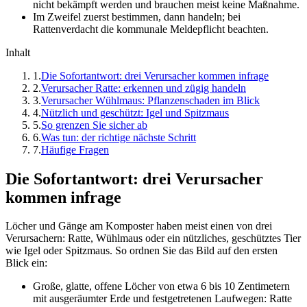
nicht bekämpft werden und brauchen meist keine Maßnahme.
Im Zweifel zuerst bestimmen, dann handeln; bei
Rattenverdacht die kommunale Meldepflicht beachten.
Inhalt
1
.
Die Sofortantwort: drei Verursacher kommen infrage
2
.
Verursacher Ratte: erkennen und zügig handeln
3
.
Verursacher Wühlmaus: Pflanzenschaden im Blick
4
.
Nützlich und geschützt: Igel und Spitzmaus
5
.
So grenzen Sie sicher ab
6
.
Was tun: der richtige nächste Schritt
7
.
Häufige Fragen
Die Sofortantwort: drei Verursacher
kommen infrage
Löcher und Gänge am Komposter haben meist einen von drei
Verursachern: Ratte, Wühlmaus oder ein nützliches, geschütztes Tier
wie Igel oder Spitzmaus. So ordnen Sie das Bild auf den ersten
Blick ein:
Große, glatte, offene Löcher von etwa 6 bis 10 Zentimetern
mit ausgeräumter Erde und festgetretenen Laufwegen: Ratte