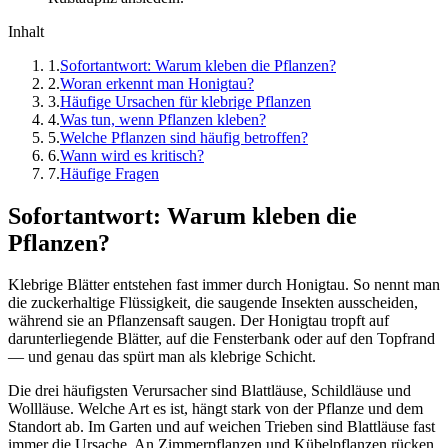
Inhalt
1
.
Sofortantwort: Warum kleben die Pflanzen?
2
.
Woran erkennt man Honigtau?
3
.
Häufige Ursachen für klebrige Pflanzen
4
.
Was tun, wenn Pflanzen kleben?
5
.
Welche Pflanzen sind häufig betroffen?
6
.
Wann wird es kritisch?
7
.
Häufige Fragen
Sofortantwort: Warum kleben die
Pflanzen?
Klebrige Blätter entstehen fast immer durch Honigtau. So nennt man
die zuckerhaltige Flüssigkeit, die saugende Insekten ausscheiden,
während sie an Pflanzensaft saugen. Der Honigtau tropft auf
darunterliegende Blätter, auf die Fensterbank oder auf den Topfrand
— und genau das spürt man als klebrige Schicht.
Die drei häufigsten Verursacher sind Blattläuse, Schildläuse und
Wollläuse. Welche Art es ist, hängt stark von der Pflanze und dem
Standort ab. Im Garten und auf weichen Trieben sind Blattläuse fast
immer die Ursache. An Zimmerpflanzen und Kübelpflanzen rücken