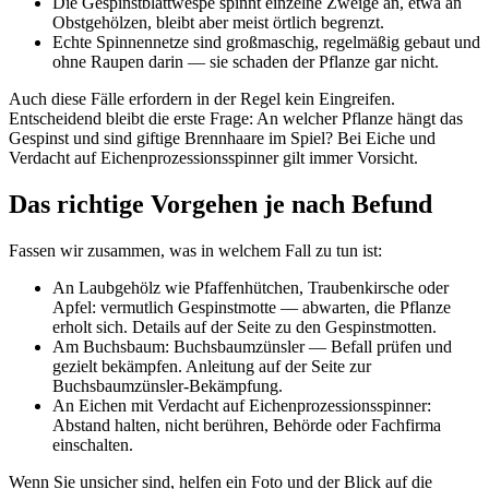
Die Gespinstblattwespe spinnt einzelne Zweige an, etwa an
Obstgehölzen, bleibt aber meist örtlich begrenzt.
Echte Spinnennetze sind großmaschig, regelmäßig gebaut und
ohne Raupen darin — sie schaden der Pflanze gar nicht.
Auch diese Fälle erfordern in der Regel kein Eingreifen.
Entscheidend bleibt die erste Frage: An welcher Pflanze hängt das
Gespinst und sind giftige Brennhaare im Spiel? Bei Eiche und
Verdacht auf Eichenprozessionsspinner gilt immer Vorsicht.
Das richtige Vorgehen je nach Befund
Fassen wir zusammen, was in welchem Fall zu tun ist:
An Laubgehölz wie Pfaffenhütchen, Traubenkirsche oder
Apfel: vermutlich Gespinstmotte — abwarten, die Pflanze
erholt sich. Details auf der Seite zu den Gespinstmotten.
Am Buchsbaum: Buchsbaumzünsler — Befall prüfen und
gezielt bekämpfen. Anleitung auf der Seite zur
Buchsbaumzünsler-Bekämpfung.
An Eichen mit Verdacht auf Eichenprozessionsspinner:
Abstand halten, nicht berühren, Behörde oder Fachfirma
einschalten.
Wenn Sie unsicher sind, helfen ein Foto und der Blick auf die