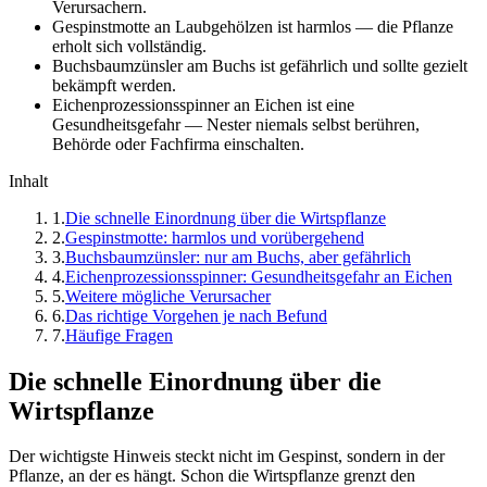
Verursachern.
Gespinstmotte an Laubgehölzen ist harmlos — die Pflanze
erholt sich vollständig.
Buchsbaumzünsler am Buchs ist gefährlich und sollte gezielt
bekämpft werden.
Eichenprozessionsspinner an Eichen ist eine
Gesundheitsgefahr — Nester niemals selbst berühren,
Behörde oder Fachfirma einschalten.
Inhalt
1
.
Die schnelle Einordnung über die Wirtspflanze
2
.
Gespinstmotte: harmlos und vorübergehend
3
.
Buchsbaumzünsler: nur am Buchs, aber gefährlich
4
.
Eichenprozessionsspinner: Gesundheitsgefahr an Eichen
5
.
Weitere mögliche Verursacher
6
.
Das richtige Vorgehen je nach Befund
7
.
Häufige Fragen
Die schnelle Einordnung über die
Wirtspflanze
Der wichtigste Hinweis steckt nicht im Gespinst, sondern in der
Pflanze, an der es hängt. Schon die Wirtspflanze grenzt den