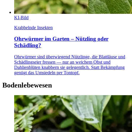
KI-Bild
Krabbelnde Insekten
Ohrwürmer im Garten – Nützling oder
Schädling?
Ohrwürmer sind überwiegend Nützlinge, die Blattläuse und
Schädlingseier fressen — nur an weichem Obst und
Dahlienblüten knabbern sie gelegentlich. Statt Bekämpfung
genügt das Umsiedeln per Tontopf.
Bodenlebewesen