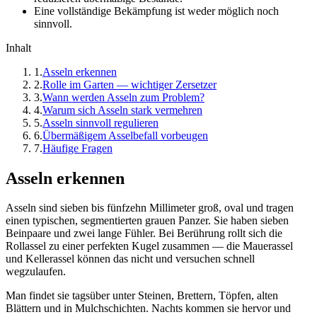
Eine vollständige Bekämpfung ist weder möglich noch
sinnvoll.
Inhalt
1
.
Asseln erkennen
2
.
Rolle im Garten — wichtiger Zersetzer
3
.
Wann werden Asseln zum Problem?
4
.
Warum sich Asseln stark vermehren
5
.
Asseln sinnvoll regulieren
6
.
Übermäßigem Asselbefall vorbeugen
7
.
Häufige Fragen
Asseln erkennen
Asseln sind sieben bis fünfzehn Millimeter groß, oval und tragen
einen typischen, segmentierten grauen Panzer. Sie haben sieben
Beinpaare und zwei lange Fühler. Bei Berührung rollt sich die
Rollassel zu einer perfekten Kugel zusammen — die Mauerassel
und Kellerassel können das nicht und versuchen schnell
wegzulaufen.
Man findet sie tagsüber unter Steinen, Brettern, Töpfen, alten
Blättern und in Mulchschichten. Nachts kommen sie hervor und