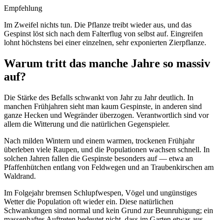
Empfehlung
Im Zweifel nichts tun. Die Pflanze treibt wieder aus, und das
Gespinst löst sich nach dem Falterflug von selbst auf. Eingreifen
lohnt höchstens bei einer einzelnen, sehr exponierten Zierpflanze.
Warum tritt das manche Jahre so massiv
auf?
Die Stärke des Befalls schwankt von Jahr zu Jahr deutlich. In
manchen Frühjahren sieht man kaum Gespinste, in anderen sind
ganze Hecken und Wegränder überzogen. Verantwortlich sind vor
allem die Witterung und die natürlichen Gegenspieler.
Nach milden Wintern und einem warmen, trockenen Frühjahr
überleben viele Raupen, und die Populationen wachsen schnell. In
solchen Jahren fallen die Gespinste besonders auf — etwa an
Pfaffenhütchen entlang von Feldwegen und an Traubenkirschen am
Waldrand.
Im Folgejahr bremsen Schlupfwespen, Vögel und ungünstiges
Wetter die Population oft wieder ein. Diese natürlichen
Schwankungen sind normal und kein Grund zur Beunruhigung; ein
massenhaftes Auftreten bedeutet nicht, dass im Garten etwas aus