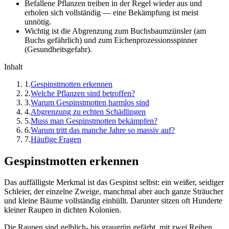
Befallene Pflanzen treiben in der Regel wieder aus und
erholen sich vollständig — eine Bekämpfung ist meist
unnötig.
Wichtig ist die Abgrenzung zum Buchsbaumzünsler (am
Buchs gefährlich) und zum Eichenprozessionsspinner
(Gesundheitsgefahr).
Inhalt
1
.
Gespinstmotten erkennen
2
.
Welche Pflanzen sind betroffen?
3
.
Warum Gespinstmotten harmlos sind
4
.
Abgrenzung zu echten Schädlingen
5
.
Muss man Gespinstmotten bekämpfen?
6
.
Warum tritt das manche Jahre so massiv auf?
7
.
Häufige Fragen
Gespinstmotten erkennen
Das auffälligste Merkmal ist das Gespinst selbst: ein weißer, seidiger
Schleier, der einzelne Zweige, manchmal aber auch ganze Sträucher
und kleine Bäume vollständig einhüllt. Darunter sitzen oft Hunderte
kleiner Raupen in dichten Kolonien.
Die Raupen sind gelblich- bis graugrün gefärbt, mit zwei Reihen