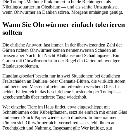
Die Tontopf-Methode funktioniert in beide Richtungen: als
Nützlingsquartier im Obstbaum — und als sanfte Umzugskiste,
wenn Ohrwürmer an Dahlien stören. Morgens umhängen genügt.
Wann Sie Ohrwürmer einfach tolerieren
sollten
Die ehrliche Antwort: fast immer. In der überwiegenden Zahl der
Gärten richten Ohrwürmer keinen nennenswerten Schaden an,
fressen aber Nacht für Nacht Blattläuse und Schädlingseier. Ein
Garten mit Ohrwürmern ist in der Regel ein Garten mit weniger
Blattlausproblemen.
Handlungsbedarf besteht nur in zwei Situationen: bei deutlichen
Fraßschäden an Dahlien- oder Clematis-Blüten, die wirklich stören,
und bei einem Massenauftreten an reifendem weichem Obst. In
beiden Fällen reicht das beschriebene Umsiedeln per Tontopf —
gegebenenfalls über mehrere Tage wiederholt.
Wer einzelne Tiere im Haus findet, etwa eingeschleppt mit
Schnittblumen oder Kübelpflanzen, setzt sie einfach mit einem Glas
und einem Stück Papier wieder nach draußen. In Innenräumen
können sich Ohrwürmer nicht vermehren — es fehlt ihnen an
Feuchtigkeit und Nahrung. Insgesamt gilt: Wer kräftige, gut