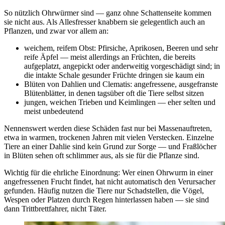
So nützlich Ohrwürmer sind — ganz ohne Schattenseite kommen
sie nicht aus. Als Allesfresser knabbern sie gelegentlich auch an
Pflanzen, und zwar vor allem an:
weichem, reifem Obst: Pfirsiche, Aprikosen, Beeren und sehr
reife Äpfel — meist allerdings an Früchten, die bereits
aufgeplatzt, angepickt oder anderweitig vorgeschädigt sind; in
die intakte Schale gesunder Früchte dringen sie kaum ein
Blüten von Dahlien und Clematis: angefressene, ausgefranste
Blütenblätter, in denen tagsüber oft die Tiere selbst sitzen
jungen, weichen Trieben und Keimlingen — eher selten und
meist unbedeutend
Nennenswert werden diese Schäden fast nur bei Massenauftreten,
etwa in warmen, trockenen Jahren mit vielen Verstecken. Einzelne
Tiere an einer Dahlie sind kein Grund zur Sorge — und Fraßlöcher
in Blüten sehen oft schlimmer aus, als sie für die Pflanze sind.
Wichtig für die ehrliche Einordnung: Wer einen Ohrwurm in einer
angefressenen Frucht findet, hat nicht automatisch den Verursacher
gefunden. Häufig nutzen die Tiere nur Schadstellen, die Vögel,
Wespen oder Platzen durch Regen hinterlassen haben — sie sind
dann Trittbrettfahrer, nicht Täter.