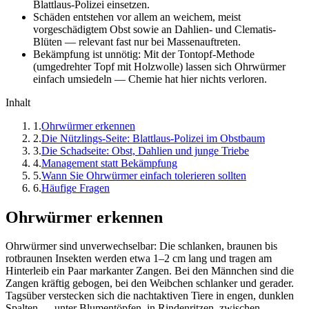
Blattlaus-Polizei einsetzen.
Schäden entstehen vor allem an weichem, meist
vorgeschädigtem Obst sowie an Dahlien- und Clematis-
Blüten — relevant fast nur bei Massenauftreten.
Bekämpfung ist unnötig: Mit der Tontopf-Methode
(umgedrehter Topf mit Holzwolle) lassen sich Ohrwürmer
einfach umsiedeln — Chemie hat hier nichts verloren.
Inhalt
1
.
Ohrwürmer erkennen
2
.
Die Nützlings-Seite: Blattlaus-Polizei im Obstbaum
3
.
Die Schadseite: Obst, Dahlien und junge Triebe
4
.
Management statt Bekämpfung
5
.
Wann Sie Ohrwürmer einfach tolerieren sollten
6
.
Häufige Fragen
Ohrwürmer erkennen
Ohrwürmer sind unverwechselbar: Die schlanken, braunen bis
rotbraunen Insekten werden etwa 1–2 cm lang und tragen am
Hinterleib ein Paar markanter Zangen. Bei den Männchen sind die
Zangen kräftig gebogen, bei den Weibchen schlanker und gerader.
Tagsüber verstecken sich die nachtaktiven Tiere in engen, dunklen
Spalten — unter Blumentöpfen, in Rindenritzen, zwischen