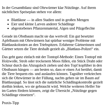
In der Gesamtbilanz sind Ohrwürmer klar Nützlinge. Auf ihrem
nächtlichen Speiseplan stehen vor allem:
Blattläuse — in allen Stadien und in großen Mengen
Eier und kleine Larven anderer Schädlinge
abgestorbenes Pflanzenmaterial, Algen und Pilzgeflechte
Gerade im Obstbaum macht sie das wertvoll: Ein gut besetzter
Apfelbaum mit Ohrwürmern hat spürbar weniger Probleme mit
Blattlauskolonien an den Triebspitzen. Erfahrene Gärtnerinnen und
Gärtner setzen die Tiere deshalb gezielt als „Blattlaus-Polizei“ ein.
Das geht ganz einfach mit der Tontopf-Methode: Einen Tontopf mit
Holzwolle, Stroh oder trockenem Moos füllen, ein Stück Draht oder
Schnur durch das Abzugsloch ziehen und den Topf kopfüber in den
Obstbaum hängen — am besten so, dass er einen Ast berührt, damit
die Tiere bequem ein- und auslaufen können. Tagsüber verkriechen
sich die Ohrwürmer in der Füllung, nachts gehen sie im Baum auf
Blattlausjagd. So lässt sich die natürliche Schädlingskontrolle gezielt
dorthin lenken, wo sie gebraucht wird. Welche weiteren Helfer Sie
im Garten fördern können, zeigt die Übersicht „Nützlinge gegen
Schädlinge einsetzen“.
Praxis-Tipp