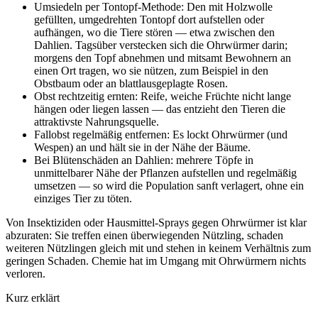
Umsiedeln per Tontopf-Methode: Den mit Holzwolle
gefüllten, umgedrehten Tontopf dort aufstellen oder
aufhängen, wo die Tiere stören — etwa zwischen den
Dahlien. Tagsüber verstecken sich die Ohrwürmer darin;
morgens den Topf abnehmen und mitsamt Bewohnern an
einen Ort tragen, wo sie nützen, zum Beispiel in den
Obstbaum oder an blattlausgeplagte Rosen.
Obst rechtzeitig ernten: Reife, weiche Früchte nicht lange
hängen oder liegen lassen — das entzieht den Tieren die
attraktivste Nahrungsquelle.
Fallobst regelmäßig entfernen: Es lockt Ohrwürmer (und
Wespen) an und hält sie in der Nähe der Bäume.
Bei Blütenschäden an Dahlien: mehrere Töpfe in
unmittelbarer Nähe der Pflanzen aufstellen und regelmäßig
umsetzen — so wird die Population sanft verlagert, ohne ein
einziges Tier zu töten.
Von Insektiziden oder Hausmittel-Sprays gegen Ohrwürmer ist klar
abzuraten: Sie treffen einen überwiegenden Nützling, schaden
weiteren Nützlingen gleich mit und stehen in keinem Verhältnis zum
geringen Schaden. Chemie hat im Umgang mit Ohrwürmern nichts
verloren.
Kurz erklärt