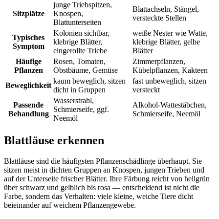
junge Triebspitzen,
Blattachseln, Stängel,
Sitzplätze
Knospen,
versteckte Stellen
Blattunterseiten
Kolonien sichtbar,
weiße Nester wie Watte,
Typisches
klebrige Blätter,
klebrige Blätter, gelbe
Symptom
eingerollte Triebe
Blätter
Häufige
Rosen, Tomaten,
Zimmerpflanzen,
Pflanzen
Obstbäume, Gemüse
Kübelpflanzen, Kakteen
kaum beweglich, sitzen
fast unbeweglich, sitzen
Beweglichkeit
dicht in Gruppen
versteckt
Wasserstrahl,
Passende
Alkohol-Wattestäbchen,
Schmierseife, ggf.
Behandlung
Schmierseife, Neemöl
Neemöl
Blattläuse erkennen
Blattläuse sind die häufigsten Pflanzenschädlinge überhaupt. Sie
sitzen meist in dichten Gruppen an Knospen, jungen Trieben und
auf der Unterseite frischer Blätter. Ihre Färbung reicht von hellgrün
über schwarz und gelblich bis rosa — entscheidend ist nicht die
Farbe, sondern das Verhalten: viele kleine, weiche Tiere dicht
beieinander auf weichem Pflanzengewebe.