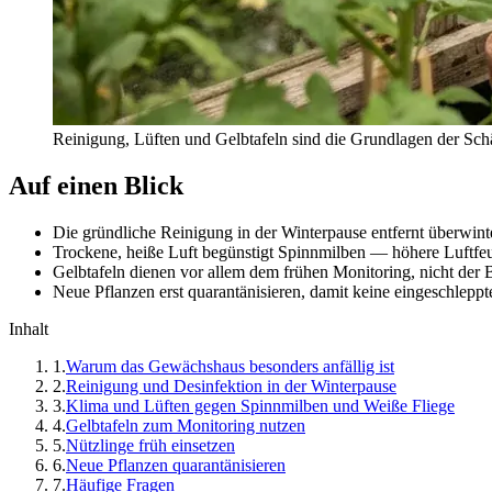
Reinigung, Lüften und Gelbtafeln sind die Grundlagen der S
Auf einen Blick
Die gründliche Reinigung in der Winterpause entfernt überwint
Trockene, heiße Luft begünstigt Spinnmilben — höhere Luftfeu
Gelbtafeln dienen vor allem dem frühen Monitoring, nicht der 
Neue Pflanzen erst quarantänisieren, damit keine eingeschlepp
Inhalt
1
.
Warum das Gewächshaus besonders anfällig ist
2
.
Reinigung und Desinfektion in der Winterpause
3
.
Klima und Lüften gegen Spinnmilben und Weiße Fliege
4
.
Gelbtafeln zum Monitoring nutzen
5
.
Nützlinge früh einsetzen
6
.
Neue Pflanzen quarantänisieren
7
.
Häufige Fragen