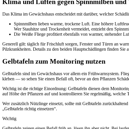
Klima und Lüften gegen Spinnmilben und 
Das Klima im Gewächshaus entscheidet mit darüber, welcher Schädling
Spinnmilben lieben warme, trockene Luft. Eine höhere Luftfeuc
Wer Stauhitze und Trockenheit vermeidet, entzieht den Spinnm
Die Weiße Fliege profitiert ebenfalls von warmer, stehender Lu
Generell gilt: täglich für Frischluft sorgen, Fenster und Türen an 
Pilzkrankheiten. Details zu den beiden Hauptschädlingen finden Sie 
Gelbtafeln zum Monitoring nutzen
Gelbtafeln sind im Gewächshaus vor allem ein Frühwarnsystem. Flie
kleben — so sehen Sie einen Befall oft, bevor an den Pflanzen Schäde
Wichtig ist die richtige Einordnung: Gelbtafeln dienen dem Monitorin
auf Höhe der Pflanzen auf und kontrollieren Sie regelmäßig, welche Ti
Wer zusätzlich Nützlinge einsetzt, sollte mit Gelbtafeln zurückhalten
„Gelbtafeln richtig einsetzen“.
Wichtig
Gelbtafeln zeigen einen Befall früh an, lösen ihn aber nicht. Bei lau