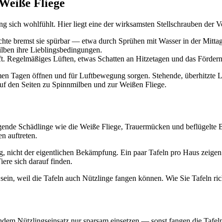
Weiße Fliege
 sich wohlfühlt. Hier liegt eine der wirksamsten Stellschrauben der 
hte bremst sie spürbar — etwa durch Sprühen mit Wasser in der Mittag
ilben ihre Lieblingsbedingungen.
ft. Regelmäßiges Lüften, etwas Schatten an Hitzetagen und das Fördern n
warmen Tagen öffnen und für Luftbewegung sorgen. Stehende, überhitzte 
auf den Seiten zu Spinnmilben und zur Weißen Fliege.
gende Schädlinge wie die Weiße Fliege, Trauermücken und beflügelte B
n auftreten.
g, nicht der eigentlichen Bekämpfung. Ein paar Tafeln pro Haus zeigen 
ere sich darauf finden.
d sein, weil die Tafeln auch Nützlinge fangen können. Wie Sie Tafeln ri
fendem Nützlingseinsatz nur sparsam einsetzen — sonst fangen die Tafeln