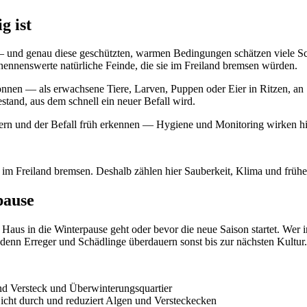
g ist
 und genau diese geschützten, warmen Bedingungen schätzen viele Sc
nnenswerte natürliche Feinde, die sie im Freiland bremsen würden.
nen — als erwachsene Tiere, Larven, Puppen oder Eier in Ritzen, an 
estand, aus dem schnell ein neuer Befall wird.
ern und der Befall früh erkennen — Hygiene und Monitoring wirken hier
im Freiland bremsen. Deshalb zählen hier Sauberkeit, Klima und frühe
pause
Haus in die Winterpause geht oder bevor die neue Saison startet. Wer 
, denn Erreger und Schädlinge überdauern sonst bis zur nächsten Kultur.
ind Versteck und Überwinterungsquartier
Licht durch und reduziert Algen und Versteckecken