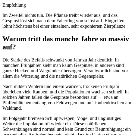
Empfehlung
Im Zweifel nichts tun. Die Pflanze treibt wieder aus, und das
Gespinst löst sich nach dem Falterflug von selbst auf. Eingreifen
lohnt höchstens bei einer einzelnen, sehr exponierten Zierpflanze.
Warum tritt das manche Jahre so massiv
auf?
Die Stärke des Befalls schwankt von Jahr zu Jahr deutlich. In
manchen Frühjahren sieht man kaum Gespinste, in anderen sind
ganze Hecken und Wegränder überzogen. Verantwortlich sind vor
allem die Witterung und die natürlichen Gegenspieler.
Nach milden Wintern und einem warmen, trockenen Frühjahr
überleben viele Raupen, und die Populationen wachsen schnell. In
solchen Jahren fallen die Gespinste besonders auf — etwa an
Pfaffenhütchen entlang von Feldwegen und an Traubenkirschen am
Waldrand.
Im Folgejahr bremsen Schlupfwespen, Vögel und ungünstiges
Wetter die Population oft wieder ein. Diese natürlichen
Schwankungen sind normal und kein Grund zur Beunruhigung; ein
massenhaftes Auftreten bedeutet nicht, dass im Garten etwas aus