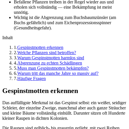
Befallene Pflanzen treiben in der Regel wieder aus und
erholen sich vollständig — eine Bekämpfung ist meist
unnötig.
Wichtig ist die Abgrenzung zum Buchsbaumzünsler (am
Buchs gefährlich) und zum Eichenprozessionsspinner
(Gesundheitsgefahr).
Inhalt
1
.
Gespinstmotten erkennen
2
.
Welche Pflanzen sind betroffen?
3
.
Warum Gespinstmotten harmlos sind
4
.
Abgrenzung zu echten Schädlingen
5
.
Muss man Gespinstmotten bekämpfen?
6
.
Warum tritt das manche Jahre so massiv auf?
7
.
Häufige Fragen
Gespinstmotten erkennen
Das auffälligste Merkmal ist das Gespinst selbst: ein weißer, seidiger
Schleier, der einzelne Zweige, manchmal aber auch ganze Sträucher
und kleine Bäume vollständig einhüllt. Darunter sitzen oft Hunderte
kleiner Raupen in dichten Kolonien.
Die Raupen sind gelblich- bis graugrün gefärbt, mit zwei Reihen