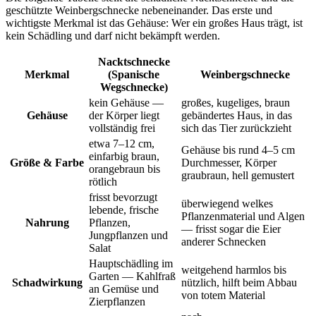
geschützte Weinbergschnecke nebeneinander. Das erste und
wichtigste Merkmal ist das Gehäuse: Wer ein großes Haus trägt, ist
kein Schädling und darf nicht bekämpft werden.
Nacktschnecke
Merkmal
(Spanische
Weinbergschnecke
Wegschnecke)
kein Gehäuse —
großes, kugeliges, braun
Gehäuse
der Körper liegt
gebändertes Haus, in das
vollständig frei
sich das Tier zurückzieht
etwa 7–12 cm,
Gehäuse bis rund 4–5 cm
einfarbig braun,
Größe & Farbe
Durchmesser, Körper
orangebraun bis
graubraun, hell gemustert
rötlich
frisst bevorzugt
überwiegend welkes
lebende, frische
Pflanzenmaterial und Algen
Nahrung
Pflanzen,
— frisst sogar die Eier
Jungpflanzen und
anderer Schnecken
Salat
Hauptschädling im
weitgehend harmlos bis
Garten — Kahlfraß
Schadwirkung
nützlich, hilft beim Abbau
an Gemüse und
von totem Material
Zierpflanzen