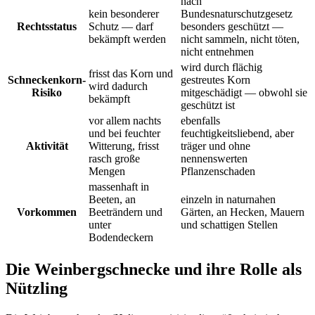
nach
kein besonderer
Bundesnaturschutzgesetz
Rechtsstatus
Schutz — darf
besonders geschützt —
bekämpft werden
nicht sammeln, nicht töten,
nicht entnehmen
wird durch flächig
frisst das Korn und
Schneckenkorn-
gestreutes Korn
wird dadurch
Risiko
mitgeschädigt — obwohl sie
bekämpft
geschützt ist
vor allem nachts
ebenfalls
und bei feuchter
feuchtigkeitsliebend, aber
Aktivität
Witterung, frisst
träger und ohne
rasch große
nennenswerten
Mengen
Pflanzenschaden
massenhaft in
Beeten, an
einzeln in naturnahen
Vorkommen
Beeträndern und
Gärten, an Hecken, Mauern
unter
und schattigen Stellen
Bodendeckern
Die Weinbergschnecke und ihre Rolle als
Nützling