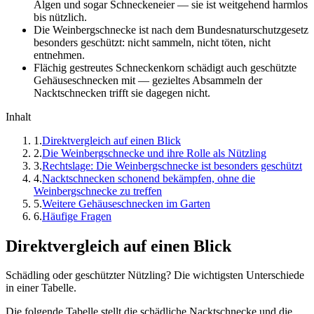
Algen und sogar Schneckeneier — sie ist weitgehend harmlos
bis nützlich.
Die Weinbergschnecke ist nach dem Bundesnaturschutzgesetz
besonders geschützt: nicht sammeln, nicht töten, nicht
entnehmen.
Flächig gestreutes Schneckenkorn schädigt auch geschützte
Gehäuseschnecken mit — gezieltes Absammeln der
Nacktschnecken trifft sie dagegen nicht.
Inhalt
1
.
Direktvergleich auf einen Blick
2
.
Die Weinbergschnecke und ihre Rolle als Nützling
3
.
Rechtslage: Die Weinbergschnecke ist besonders geschützt
4
.
Nacktschnecken schonend bekämpfen, ohne die
Weinbergschnecke zu treffen
5
.
Weitere Gehäuseschnecken im Garten
6
.
Häufige Fragen
Direktvergleich auf einen Blick
Schädling oder geschützter Nützling? Die wichtigsten Unterschiede
in einer Tabelle.
Die folgende Tabelle stellt die schädliche Nacktschnecke und die