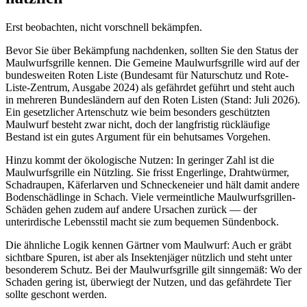
Erst beobachten, nicht vorschnell bekämpfen.
Bevor Sie über Bekämpfung nachdenken, sollten Sie den Status der
Maulwurfsgrille kennen. Die Gemeine Maulwurfsgrille wird auf der
bundesweiten Roten Liste (Bundesamt für Naturschutz und Rote-
Liste-Zentrum, Ausgabe 2024) als gefährdet geführt und steht auch
in mehreren Bundesländern auf den Roten Listen (Stand: Juli 2026).
Ein gesetzlicher Artenschutz wie beim besonders geschützten
Maulwurf besteht zwar nicht, doch der langfristig rückläufige
Bestand ist ein gutes Argument für ein behutsames Vorgehen.
Hinzu kommt der ökologische Nutzen: In geringer Zahl ist die
Maulwurfsgrille ein Nützling. Sie frisst Engerlinge, Drahtwürmer,
Schadraupen, Käferlarven und Schneckeneier und hält damit andere
Bodenschädlinge in Schach. Viele vermeintliche Maulwurfsgrillen-
Schäden gehen zudem auf andere Ursachen zurück — der
unterirdische Lebensstil macht sie zum bequemen Sündenbock.
Die ähnliche Logik kennen Gärtner vom Maulwurf: Auch er gräbt
sichtbare Spuren, ist aber als Insektenjäger nützlich und steht unter
besonderem Schutz. Bei der Maulwurfsgrille gilt sinngemäß: Wo der
Schaden gering ist, überwiegt der Nutzen, und das gefährdete Tier
sollte geschont werden.