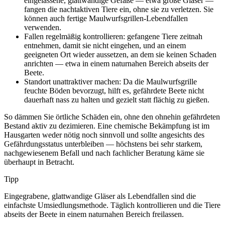
eingelassene, glattwandige Gefäße — etwa große Gläser —
fangen die nachtaktiven Tiere ein, ohne sie zu verletzen. Sie
können auch fertige Maulwurfsgrillen-Lebendfallen
verwenden.
Fallen regelmäßig kontrollieren: gefangene Tiere zeitnah
entnehmen, damit sie nicht eingehen, und an einem
geeigneten Ort wieder aussetzen, an dem sie keinen Schaden
anrichten — etwa in einem naturnahen Bereich abseits der
Beete.
Standort unattraktiver machen: Da die Maulwurfsgrille
feuchte Böden bevorzugt, hilft es, gefährdete Beete nicht
dauerhaft nass zu halten und gezielt statt flächig zu gießen.
So dämmen Sie örtliche Schäden ein, ohne den ohnehin gefährdeten
Bestand aktiv zu dezimieren. Eine chemische Bekämpfung ist im
Hausgarten weder nötig noch sinnvoll und sollte angesichts des
Gefährdungsstatus unterbleiben — höchstens bei sehr starkem,
nachgewiesenem Befall und nach fachlicher Beratung käme sie
überhaupt in Betracht.
Tipp
Eingegrabene, glattwandige Gläser als Lebendfallen sind die
einfachste Umsiedlungsmethode. Täglich kontrollieren und die Tiere
abseits der Beete in einem naturnahen Bereich freilassen.