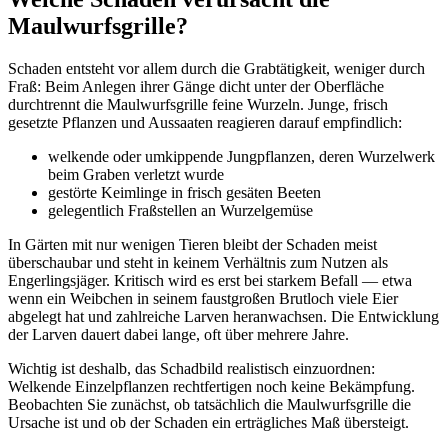
Maulwurfsgrille?
Schaden entsteht vor allem durch die Grabtätigkeit, weniger durch
Fraß: Beim Anlegen ihrer Gänge dicht unter der Oberfläche
durchtrennt die Maulwurfsgrille feine Wurzeln. Junge, frisch
gesetzte Pflanzen und Aussaaten reagieren darauf empfindlich:
welkende oder umkippende Jungpflanzen, deren Wurzelwerk
beim Graben verletzt wurde
gestörte Keimlinge in frisch gesäten Beeten
gelegentlich Fraßstellen an Wurzelgemüse
In Gärten mit nur wenigen Tieren bleibt der Schaden meist
überschaubar und steht in keinem Verhältnis zum Nutzen als
Engerlingsjäger. Kritisch wird es erst bei starkem Befall — etwa
wenn ein Weibchen in seinem faustgroßen Brutloch viele Eier
abgelegt hat und zahlreiche Larven heranwachsen. Die Entwicklung
der Larven dauert dabei lange, oft über mehrere Jahre.
Wichtig ist deshalb, das Schadbild realistisch einzuordnen:
Welkende Einzelpflanzen rechtfertigen noch keine Bekämpfung.
Beobachten Sie zunächst, ob tatsächlich die Maulwurfsgrille die
Ursache ist und ob der Schaden ein erträgliches Maß übersteigt.