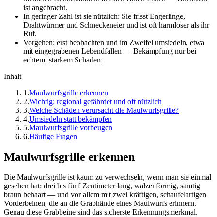
ist angebracht.
In geringer Zahl ist sie nützlich: Sie frisst Engerlinge,
Drahtwürmer und Schneckeneier und ist oft harmloser als ihr
Ruf.
Vorgehen: erst beobachten und im Zweifel umsiedeln, etwa
mit eingegrabenen Lebendfallen — Bekämpfung nur bei
echtem, starkem Schaden.
Inhalt
1
.
Maulwurfsgrille erkennen
2
.
Wichtig: regional gefährdet und oft nützlich
3
.
Welche Schäden verursacht die Maulwurfsgrille?
4
.
Umsiedeln statt bekämpfen
5
.
Maulwurfsgrille vorbeugen
6
.
Häufige Fragen
Maulwurfsgrille erkennen
Die Maulwurfsgrille ist kaum zu verwechseln, wenn man sie einmal
gesehen hat: drei bis fünf Zentimeter lang, walzenförmig, samtig
braun behaart — und vor allem mit zwei kräftigen, schaufelartigen
Vorderbeinen, die an die Grabhände eines Maulwurfs erinnern.
Genau diese Grabbeine sind das sicherste Erkennungsmerkmal.