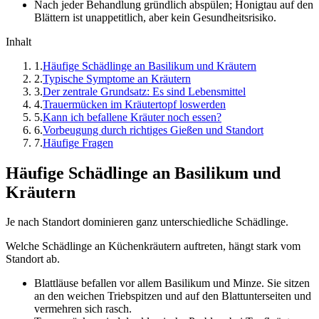
Nach jeder Behandlung gründlich abspülen; Honigtau auf den
Blättern ist unappetitlich, aber kein Gesundheitsrisiko.
Inhalt
1
.
Häufige Schädlinge an Basilikum und Kräutern
2
.
Typische Symptome an Kräutern
3
.
Der zentrale Grundsatz: Es sind Lebensmittel
4
.
Trauermücken im Kräutertopf loswerden
5
.
Kann ich befallene Kräuter noch essen?
6
.
Vorbeugung durch richtiges Gießen und Standort
7
.
Häufige Fragen
Häufige Schädlinge an Basilikum und
Kräutern
Je nach Standort dominieren ganz unterschiedliche Schädlinge.
Welche Schädlinge an Küchenkräutern auftreten, hängt stark vom
Standort ab.
Blattläuse befallen vor allem Basilikum und Minze. Sie sitzen
an den weichen Triebspitzen und auf den Blattunterseiten und
vermehren sich rasch.