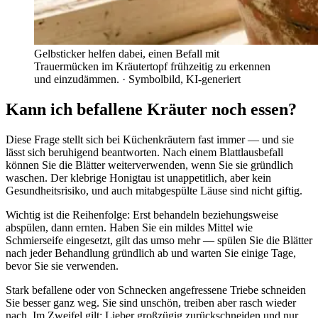
Gelbsticker helfen dabei, einen Befall mit
Trauermücken im Kräutertopf frühzeitig zu erkennen
und einzudämmen.
· Symbolbild, KI-generiert
Kann ich befallene Kräuter noch essen?
Diese Frage stellt sich bei Küchenkräutern fast immer — und sie
lässt sich beruhigend beantworten. Nach einem Blattlausbefall
können Sie die Blätter weiterverwenden, wenn Sie sie gründlich
waschen. Der klebrige Honigtau ist unappetitlich, aber kein
Gesundheitsrisiko, und auch mitabgespülte Läuse sind nicht giftig.
Wichtig ist die Reihenfolge: Erst behandeln beziehungsweise
abspülen, dann ernten. Haben Sie ein mildes Mittel wie
Schmierseife eingesetzt, gilt das umso mehr — spülen Sie die Blätter
nach jeder Behandlung gründlich ab und warten Sie einige Tage,
bevor Sie sie verwenden.
Stark befallene oder von Schnecken angefressene Triebe schneiden
Sie besser ganz weg. Sie sind unschön, treiben aber rasch wieder
nach. Im Zweifel gilt: Lieber großzügig zurückschneiden und nur