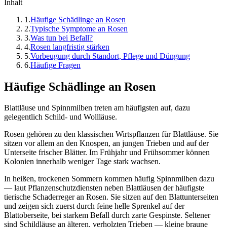
Inhalt
1
.
Häufige Schädlinge an Rosen
2
.
Typische Symptome an Rosen
3
.
Was tun bei Befall?
4
.
Rosen langfristig stärken
5
.
Vorbeugung durch Standort, Pflege und Düngung
6
.
Häufige Fragen
Häufige Schädlinge an Rosen
Blattläuse und Spinnmilben treten am häufigsten auf, dazu
gelegentlich Schild- und Wollläuse.
Rosen gehören zu den klassischen Wirtspflanzen für Blattläuse. Sie
sitzen vor allem an den Knospen, an jungen Trieben und auf der
Unterseite frischer Blätter. Im Frühjahr und Frühsommer können
Kolonien innerhalb weniger Tage stark wachsen.
In heißen, trockenen Sommern kommen häufig Spinnmilben dazu
— laut Pflanzenschutzdiensten neben Blattläusen der häufigste
tierische Schaderreger an Rosen. Sie sitzen auf den Blattunterseiten
und zeigen sich zuerst durch feine helle Sprenkel auf der
Blattoberseite, bei starkem Befall durch zarte Gespinste. Seltener
sind Schildläuse an älteren, verholzten Trieben — kleine braune