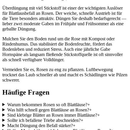
Überdüngung mit viel Stickstoff ist einer der wichtigsten Auslöser
für Blattlausbefall an Rosen. Der weiche, schnelle Austrieb ist für
die Tiere besonders attraktiv. Düngen Sie deshalb bedarfsgerecht —
lieber zwei moderate Gaben im Frühjahr und Frühsommer als eine
geballte Düngung.
Mulchen Sie den Boden rund um die Rose mit Kompost oder
Rindenhumus. Das stabilisiert die Bodenfeuchte, fördert das
Bodenleben und reduziert Stress. Auch eine jährliche Gabe
Hornspäne als langsam fließende Stickstoffquelle ist oft sinnvoller
als schnell verfügbare Volldünger.
Vermeiden Sie es, Rosen zu eng zu pflanzen. Luftbewegung
trocknet das Laub schneller ab und macht es Schädlingen wie Pilzen
schwerer.
Häufige Fragen
Warum bekommen Rosen so oft Blattläuse?
+
Was hilft schnell gegen Blattläuse an Rosen?
+
Sind klebrige Blätter an Rosen immer Blattläuse?
+
Sollte ich befallene Triebe abschneiden?
+
Macht Düngung den Befall stärker?
+