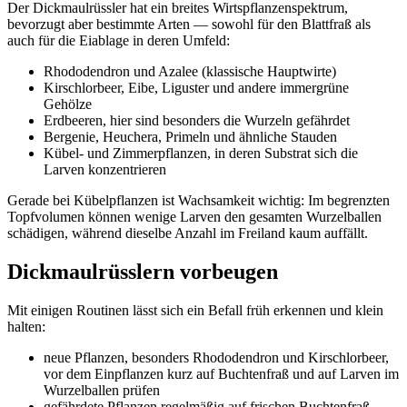
Der Dickmaulrüssler hat ein breites Wirtspflanzenspektrum,
bevorzugt aber bestimmte Arten — sowohl für den Blattfraß als
auch für die Eiablage in deren Umfeld:
Rhododendron und Azalee (klassische Hauptwirte)
Kirschlorbeer, Eibe, Liguster und andere immergrüne
Gehölze
Erdbeeren, hier sind besonders die Wurzeln gefährdet
Bergenie, Heuchera, Primeln und ähnliche Stauden
Kübel- und Zimmerpflanzen, in deren Substrat sich die
Larven konzentrieren
Gerade bei Kübelpflanzen ist Wachsamkeit wichtig: Im begrenzten
Topfvolumen können wenige Larven den gesamten Wurzelballen
schädigen, während dieselbe Anzahl im Freiland kaum auffällt.
Dickmaulrüsslern vorbeugen
Mit einigen Routinen lässt sich ein Befall früh erkennen und klein
halten:
neue Pflanzen, besonders Rhododendron und Kirschlorbeer,
vor dem Einpflanzen kurz auf Buchtenfraß und auf Larven im
Wurzelballen prüfen
gefährdete Pflanzen regelmäßig auf frischen Buchtenfraß