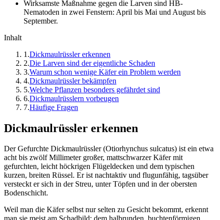
Wirksamste Maßnahme gegen die Larven sind HB-
Nematoden in zwei Fenstern: April bis Mai und August bis
September.
Inhalt
1
.
Dickmaulrüssler erkennen
2
.
Die Larven sind der eigentliche Schaden
3
.
Warum schon wenige Käfer ein Problem werden
4
.
Dickmaulrüssler bekämpfen
5
.
Welche Pflanzen besonders gefährdet sind
6
.
Dickmaulrüsslern vorbeugen
7
.
Häufige Fragen
Dickmaulrüssler erkennen
Der Gefurchte Dickmaulrüssler (Otiorhynchus sulcatus) ist ein etwa
acht bis zwölf Millimeter großer, mattschwarzer Käfer mit
gefurchten, leicht höckrigen Flügeldecken und dem typischen
kurzen, breiten Rüssel. Er ist nachtaktiv und flugunfähig, tagsüber
versteckt er sich in der Streu, unter Töpfen und in der obersten
Bodenschicht.
Weil man die Käfer selbst nur selten zu Gesicht bekommt, erkennt
man sie meist am Schadbild: dem halbrunden, buchtenförmigen