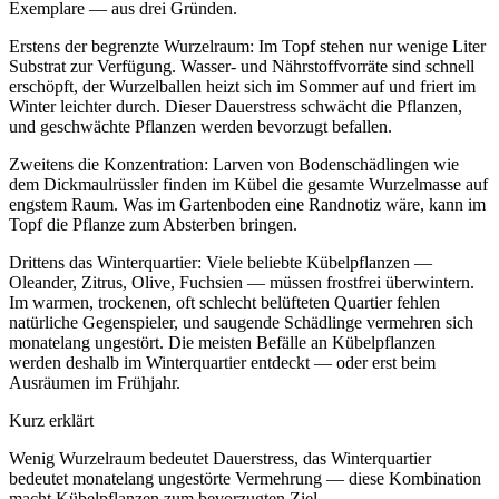
Exemplare — aus drei Gründen.
Erstens der begrenzte Wurzelraum: Im Topf stehen nur wenige Liter
Substrat zur Verfügung. Wasser- und Nährstoffvorräte sind schnell
erschöpft, der Wurzelballen heizt sich im Sommer auf und friert im
Winter leichter durch. Dieser Dauerstress schwächt die Pflanzen,
und geschwächte Pflanzen werden bevorzugt befallen.
Zweitens die Konzentration: Larven von Bodenschädlingen wie
dem Dickmaulrüssler finden im Kübel die gesamte Wurzelmasse auf
engstem Raum. Was im Gartenboden eine Randnotiz wäre, kann im
Topf die Pflanze zum Absterben bringen.
Drittens das Winterquartier: Viele beliebte Kübelpflanzen —
Oleander, Zitrus, Olive, Fuchsien — müssen frostfrei überwintern.
Im warmen, trockenen, oft schlecht belüfteten Quartier fehlen
natürliche Gegenspieler, und saugende Schädlinge vermehren sich
monatelang ungestört. Die meisten Befälle an Kübelpflanzen
werden deshalb im Winterquartier entdeckt — oder erst beim
Ausräumen im Frühjahr.
Kurz erklärt
Wenig Wurzelraum bedeutet Dauerstress, das Winterquartier
bedeutet monatelang ungestörte Vermehrung — diese Kombination
macht Kübelpflanzen zum bevorzugten Ziel.