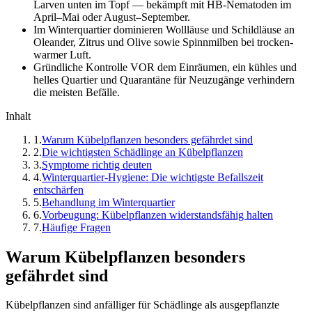
Larven unten im Topf — bekämpft mit HB-Nematoden im
April–Mai oder August–September.
Im Winterquartier dominieren Wollläuse und Schildläuse an
Oleander, Zitrus und Olive sowie Spinnmilben bei trocken-
warmer Luft.
Gründliche Kontrolle VOR dem Einräumen, ein kühles und
helles Quartier und Quarantäne für Neuzugänge verhindern
die meisten Befälle.
Inhalt
1
.
Warum Kübelpflanzen besonders gefährdet sind
2
.
Die wichtigsten Schädlinge an Kübelpflanzen
3
.
Symptome richtig deuten
4
.
Winterquartier-Hygiene: Die wichtigste Befallszeit
entschärfen
5
.
Behandlung im Winterquartier
6
.
Vorbeugung: Kübelpflanzen widerstandsfähig halten
7
.
Häufige Fragen
Warum Kübelpflanzen besonders
gefährdet sind
Kübelpflanzen sind anfälliger für Schädlinge als ausgepflanzte