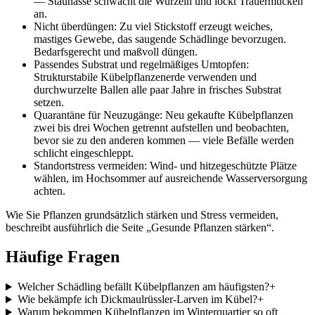
— Staunässe schwächt die Wurzeln und lockt Trauermücken
an.
Nicht überdüngen: Zu viel Stickstoff erzeugt weiches,
mastiges Gewebe, das saugende Schädlinge bevorzugen.
Bedarfsgerecht und maßvoll düngen.
Passendes Substrat und regelmäßiges Umtopfen:
Strukturstabile Kübelpflanzenerde verwenden und
durchwurzelte Ballen alle paar Jahre in frisches Substrat
setzen.
Quarantäne für Neuzugänge: Neu gekaufte Kübelpflanzen
zwei bis drei Wochen getrennt aufstellen und beobachten,
bevor sie zu den anderen kommen — viele Befälle werden
schlicht eingeschleppt.
Standortstress vermeiden: Wind- und hitzegeschützte Plätze
wählen, im Hochsommer auf ausreichende Wasserversorgung
achten.
Wie Sie Pflanzen grundsätzlich stärken und Stress vermeiden,
beschreibt ausführlich die Seite „Gesunde Pflanzen stärken“.
Häufige Fragen
Welcher Schädling befällt Kübelpflanzen am häufigsten?
+
Wie bekämpfe ich Dickmaulrüssler-Larven im Kübel?
+
Warum bekommen Kübelpflanzen im Winterquartier so oft