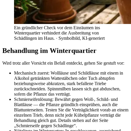
Ein gründlicher Check vor dem Einräumen ins
Winterquartier verhindert die Ausbreitung von
Schädlingen im Haus.
· Symbolbild, KI-generiert
Behandlung im Winterquartier
Wird trotz aller Vorsicht ein Befall entdeckt, gehen Sie gestuft vor:
Mechanisch zuerst: Wollläuse und Schildläuse mit einem in
Alkohol getränkten Wattestäbchen oder Tuch abtupfen
beziehungsweise abkratzen, stark befallene Triebe
zurückschneiden. Spinnmilben lassen sich gut abduschen,
sofern die Pflanze das verträgt.
Schmierseifenlösung: Bewährt gegen Woll-, Schild- und
Blattläuse — die Pflanze gründlich einsprühen, auch die
Blattunterseiten. Testen Sie die Verträglichkeit vorab an einem
einzelnen Trieb, denn nicht jede Kübelpflanze verträgt die
Behandlung gleich gut. Details stehen auf der Seite
„Schmierseife gegen Schädlinge“.
Nützlinge im Wintergarten: In geschlossenen, ausreichend