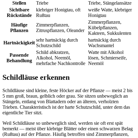
Stellen
Triebe
Triebe, Stängelansätze
Sichtbare
klebriger Honigtau, oft
weiße Watte, klebriger
Rückstände
Rußtau
Honigtau
Zimmerpflanzen,
Häufige
Zimmerpflanzen,
Kübelpflanzen,
Pflanzen
Zitruspflanzen, Oleander
Kakteen, Sukkulenten
sehr hartnäckig durch
hartnäckig durch
Hartnäckigkeit
Schutzschild
Wachsmantel
Schild abkratzen,
Watte mit Alkohol
Passende
Alkohol, Neemöl,
lösen, Schmierseife,
Behandlung
mehrfache Nachkontrolle
Neemöl
Schildläuse erkennen
Schildläuse sind kleine, feste Höcker auf der Pflanze — meist 2 bis
5 mm groß, braun, gelblich oder grau. Sie sitzen unbeweglich an
Stängeln, entlang von Blattadern oder an älteren, verholzten
Trieben. Charakteristisch ist der harte Schutzschild, unter dem das
eigentliche Tier sitzt.
Weil Schildläuse so unbeweglich sind, werden sie oft erst spät
bemerkt — meist über klebrige Blätter oder einen schwarzen Belag
(Rußtau) auf der Pflanze. Häufig betroffen sind Zimmerpflanzen,